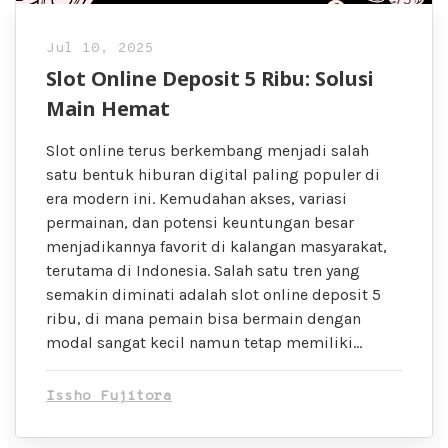
Jul 10, 2025
Slot Online Deposit 5 Ribu: Solusi
Main Hemat
Slot online terus berkembang menjadi salah
satu bentuk hiburan digital paling populer di
era modern ini. Kemudahan akses, variasi
permainan, dan potensi keuntungan besar
menjadikannya favorit di kalangan masyarakat,
terutama di Indonesia. Salah satu tren yang
semakin diminati adalah slot online deposit 5
ribu, di mana pemain bisa bermain dengan
modal sangat kecil namun tetap memiliki…
Issho Fujitora