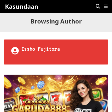
Kasundaan
Browsing Author
Issho Fujitora