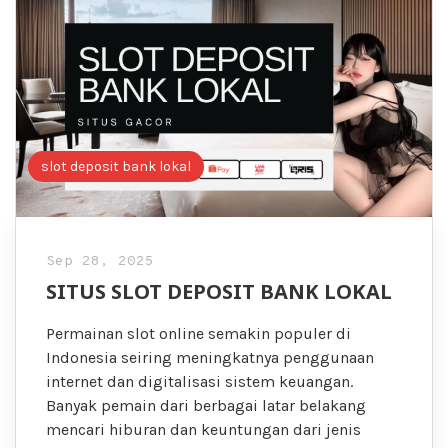
slot deposit bank lokal
Sep 28, 2025
SITUS SLOT DEPOSIT BANK LOKAL
Permainan slot online semakin populer di
Indonesia seiring meningkatnya penggunaan
internet dan digitalisasi sistem keuangan.
Banyak pemain dari berbagai latar belakang
mencari hiburan dan keuntungan dari jenis