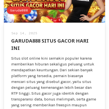
Garuda888
Sep 14, 2025
GARUDA888 SITUS GACOR HARI
INI
Situs slot online kini semakin populer karena
memberikan hiburan sekaligus peluang untuk
mendapatkan keuntungan. Dari sekian banyak
platform yang tersedia, pemain biasanya
mencari situs yang disebut gacor, yaitu situs
dengan peluang kemenangan lebih besar dan
RTP tinggi. Situs gacor juga identik dengan
transparansi data, bonus melimpah, serta game
yang sering memberikan freespin maupun