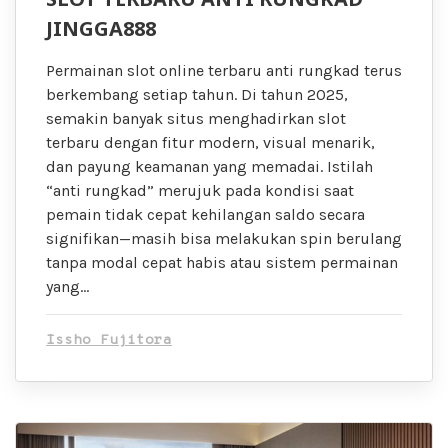
JINGGA888
Permainan slot online terbaru anti rungkad terus
berkembang setiap tahun. Di tahun 2025,
semakin banyak situs menghadirkan slot
terbaru dengan fitur modern, visual menarik,
dan payung keamanan yang memadai. Istilah
“anti rungkad” merujuk pada kondisi saat
pemain tidak cepat kehilangan saldo secara
signifikan—masih bisa melakukan spin berulang
tanpa modal cepat habis atau sistem permainan
yang…
Issho Fujitora