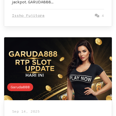
jackpot. GARUDA888…
Issho Fujitora
4
Garuda888
Sep 14, 2025