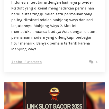
Indonesia, terutama dengan hadirnya provider
PG Soft yang dikenal menghadirkan permainan
berkualitas tinggi. Salah satu permainan yang
paling diminati adalah Mahjong Ways dan seri
lanjutannya, Mahjong Ways 2. Slot ini
memadukan nuansa budaya Asia dengan sistem
permainan modern yang dilengkapi berbagai
fitur menarik. Banyak pemain tertarik karena
Mahjong Ways…
Issho Fujitora
4