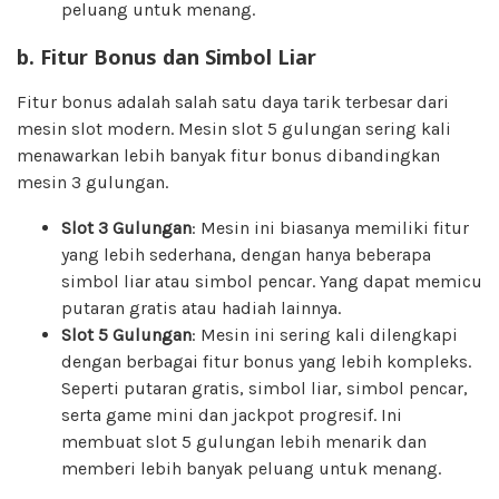
peluang untuk menang.
b. Fitur Bonus dan Simbol Liar
Fitur bonus adalah salah satu daya tarik terbesar dari
mesin slot modern. Mesin slot 5 gulungan sering kali
menawarkan lebih banyak fitur bonus dibandingkan
mesin 3 gulungan.
Slot 3 Gulungan
: Mesin ini biasanya memiliki fitur
yang lebih sederhana, dengan hanya beberapa
simbol liar atau simbol pencar. Yang dapat memicu
putaran gratis atau hadiah lainnya.
Slot 5 Gulungan
: Mesin ini sering kali dilengkapi
dengan berbagai fitur bonus yang lebih kompleks.
Seperti putaran gratis, simbol liar, simbol pencar,
serta game mini dan jackpot progresif. Ini
membuat slot 5 gulungan lebih menarik dan
memberi lebih banyak peluang untuk menang.