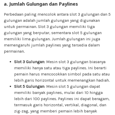
a. Jumlah Gulungan dan Paylines
Perbedaan paling mencolok antara slot 3 gulungan dan 5
gulungan adalah jumlah gulungan yang digunakan
untuk permainan. Slot 3 gulungan memiliki tiga
gulungan yang berputar, sementara slot 5 gulungan
memiliki lima gulungan. Jumlah gulungan ini juga
memengaruhi jumlah paylines yang tersedia dalam
permainan.
Slot 3 Gulungan
: Mesin slot 3 gulungan biasanya
memiliki hanya satu atau tiga paylines. Ini berarti
pemain harus mencocokkan simbol pada satu atau
lebih garis horizontal untuk memenangkan hadiah.
Slot 5 Gulungan
: Mesin slot 5 gulungan dapat
memiliki banyak paylines, mulai dari 10 hingga
lebih dari 100 paylines. Paylines ini dapat beragam,
termasuk garis horizontal, vertikal, diagonal, dan
zig-zag, yang memberi pemain lebih banyak