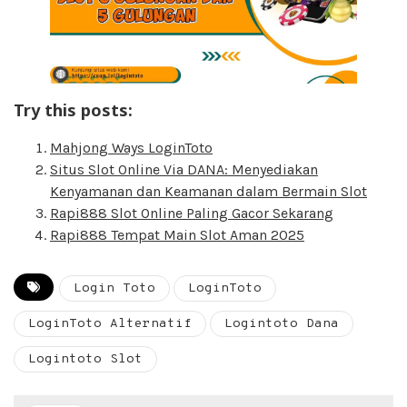
Try this posts:
Mahjong Ways LoginToto
Situs Slot Online Via DANA: Menyediakan
Kenyamanan dan Keamanan dalam Bermain Slot
Rapi888 Slot Online Paling Gacor Sekarang
Rapi888 Tempat Main Slot Aman 2025
Login Toto
LoginToto
LoginToto Alternatif
Logintoto Dana
Logintoto Slot