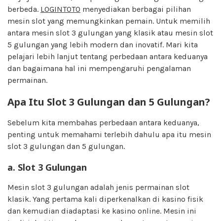
berbeda.
LOGINTOTO
menyediakan berbagai pilihan
mesin slot yang memungkinkan pemain. Untuk memilih
antara mesin slot 3 gulungan yang klasik atau mesin slot
5 gulungan yang lebih modern dan inovatif. Mari kita
pelajari lebih lanjut tentang perbedaan antara keduanya
dan bagaimana hal ini mempengaruhi pengalaman
permainan.
Apa Itu Slot 3 Gulungan dan 5 Gulungan?
Sebelum kita membahas perbedaan antara keduanya,
penting untuk memahami terlebih dahulu apa itu mesin
slot 3 gulungan dan 5 gulungan.
a. Slot 3 Gulungan
Mesin slot 3 gulungan adalah jenis permainan slot
klasik. Yang pertama kali diperkenalkan di kasino fisik
dan kemudian diadaptasi ke kasino online. Mesin ini