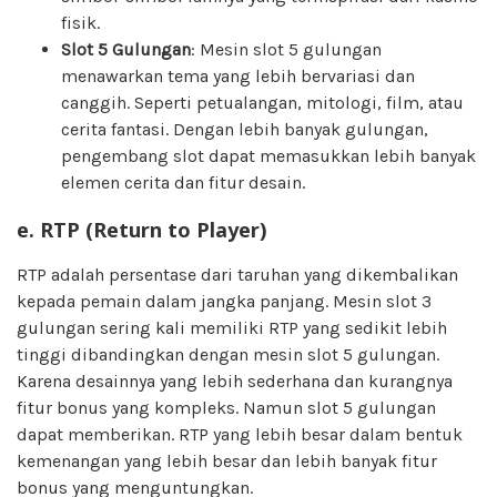
fisik.
Slot 5 Gulungan
: Mesin slot 5 gulungan
menawarkan tema yang lebih bervariasi dan
canggih. Seperti petualangan, mitologi, film, atau
cerita fantasi. Dengan lebih banyak gulungan,
pengembang slot dapat memasukkan lebih banyak
elemen cerita dan fitur desain.
e. RTP (Return to Player)
RTP adalah persentase dari taruhan yang dikembalikan
kepada pemain dalam jangka panjang. Mesin slot 3
gulungan sering kali memiliki RTP yang sedikit lebih
tinggi dibandingkan dengan mesin slot 5 gulungan.
Karena desainnya yang lebih sederhana dan kurangnya
fitur bonus yang kompleks. Namun slot 5 gulungan
dapat memberikan. RTP yang lebih besar dalam bentuk
kemenangan yang lebih besar dan lebih banyak fitur
bonus yang menguntungkan.