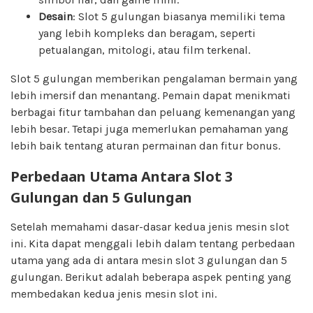
Desain
: Slot 5 gulungan biasanya memiliki tema
yang lebih kompleks dan beragam, seperti
petualangan, mitologi, atau film terkenal.
Slot 5 gulungan memberikan pengalaman bermain yang
lebih imersif dan menantang. Pemain dapat menikmati
berbagai fitur tambahan dan peluang kemenangan yang
lebih besar. Tetapi juga memerlukan pemahaman yang
lebih baik tentang aturan permainan dan fitur bonus.
Perbedaan Utama Antara Slot 3
Gulungan dan 5 Gulungan
Setelah memahami dasar-dasar kedua jenis mesin slot
ini. Kita dapat menggali lebih dalam tentang perbedaan
utama yang ada di antara mesin slot 3 gulungan dan 5
gulungan. Berikut adalah beberapa aspek penting yang
membedakan kedua jenis mesin slot ini.